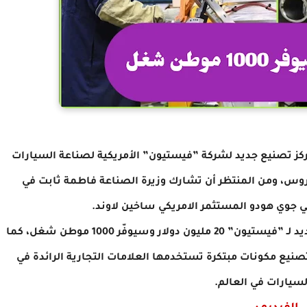
مركز تصنيع جديد لشركة ”فيستيون” الأمريكية لصناعة السيارات
عروس، ومن المنتظر أن تشارك وزيرة الصناعة فاطمة ثابت في
يكي جوي هودو المستثمر الامريكي ساخين لاوند.
ووفق العطيات الأولية، تبلغ قيمة مركز التصنيع الجديد لـ ”فيستيون” 20 مليون دولار وسيوفّر 1000 موطن شغل، كما
يع مكونات مبتكرة تستخدمها العلامات التجارية الرائدة في
سيارات في العالم.