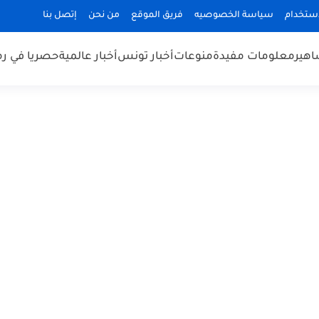
استخدام
سياسة الخصوصيه
فريق الموقع
من نحن
إتصل بنا
هير
معلومات مفيدة
منوعات
أخبار تونس
أخبار عالمية
حصريا في ر