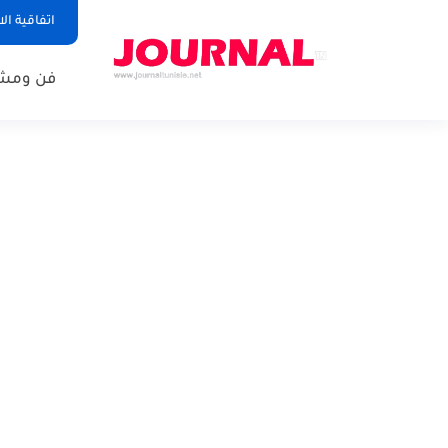
اتفاقية ال
فن ومشا