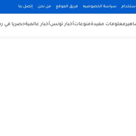
استخدام
سياسة الخصوصيه
فريق الموقع
من نحن
إتصل بنا
هير
معلومات مفيدة
منوعات
أخبار تونس
أخبار عالمية
حصريا في ر