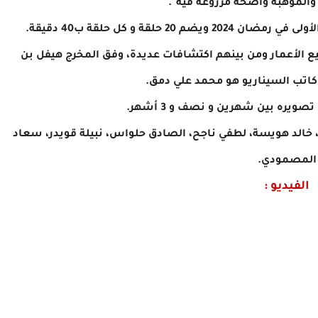
والموهبة واضحة مزروعة فيه".
حلقة و كل حلقة ب40 دقيقة.
 و ممثلة من جميع الأعمار ومن بينهم اكتشافات عديدة، وفق المخرج هيفل بن
اتب السيناريو هو محمد علي دمق.
ويره بين شهرين و نصف و 3 أشهر.
، خالد هويسة، لطفي ناجح، الصادق حلواس، نبيلة قويدر، سعاد
المصمودي.
الفيديو :