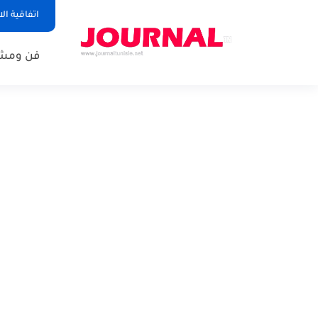
اتفاقية ال
فن ومشا