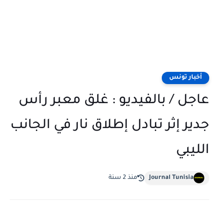
أخبار تونس
عاجل / بالفيديو : غلق معبر رأس
جدير إثر تبادل إطلاق نار في الجانب
الليبي
Journal Tunisia
منذ 2 سنة