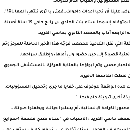
لم المسؤولين والغياب التام للدولة…
ض علينا أن نحيا اموات واموات…فمتى يا ترى تنتهي المعاناة؟".
وحسب ما تفيد المعلومات المتوفرة، فإن التلميذة المتوفاه إسمها سناء بنت الهادي بن رابح حاجي 19 سنة أصيلة
الرابعة آداب بالمعهد الثانوي بحاسي الفريد.
التي تقل التلاميذ للمعهد، فوجّه هذا الأخير الحافلة للمركز وتم
زمنية قصيرة إلى حين حضور ولي أمرها، وإطلاق سراحها.
انهيار عصبي وتم ايواؤها بالعناية المركزة بالمستشفى الجهوي
 لفظت انفاسها الاخيرة.
ت هذه الواقعة للوقوف على خفايا ما جرى وتحميل المسؤوليات.
ة أخرى تدوينة جاء فيها :"
دور الكرامة الإنسانية ،أم يسلبوا حياتك ويطفئوا صوتك..
رحم الله التلميذة سناء حاجي المرسمة رابعة آداب بمعهد حاسي الفريد ، الاسباب هي "سناء تعدي فلسفة 4سوايع