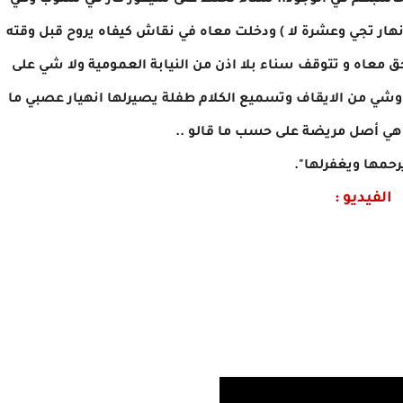
مذة موش حاسبهم في الوجود.. سناء تخلط على شيفور كار في ستوب وهي
ة abonnement في الكار ( الي نهار تجي وعشرة لا ) ودخلت معاه في نقاش كيفاه يروح قبل وقته
معاه و تتوقف سناء بلا اذن من النيابة العمومية ولا شي على
وشي من الايقاف وتسميع الكلام طفلة يصيرلها انهيار عصبي ما
ي أصل مريضة على حسب ما قالو ..
رحمها ويغفرلها".
الفيديو :