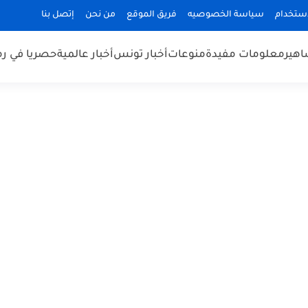
استخدام
سياسة الخصوصيه
فريق الموقع
من نحن
إتصل بنا
هير
معلومات مفيدة
منوعات
أخبار تونس
أخبار عالمية
حصريا في ر