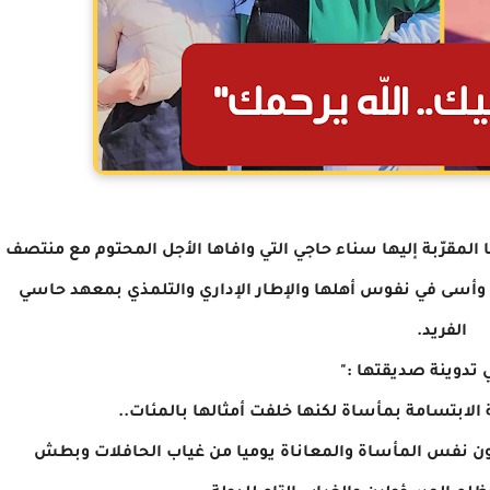
لمقرّبة إليها سناء حاجي التي وافاها الأجل المحتوم مع منتصف
بعاء 13 مارس 2024 مخلفة لوعة وأسى في نفوس أهلها والإطار الإداري والتلمذي بمعهد حاسي
الفريد.
 تدوينة صديقتها :"
 الابتسامة بمأساة لكنها خلفت أمثالها بالمئات..
هون نفس المأساة والمعاناة يوميا من غياب الحافلات وبطش