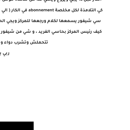
الكار قبل 12 يجي ويروح ويخلي ثلة من تلا
كي التلامذة لكل مخلص
سي شيفور يسمعها لكلام ورجعها للمركز ويجي الحق 
كيف رئيس المركز بحاسي الفريد ، و شي من شيفور 
تتحملش وتشرب دواء و ه
ربي ي