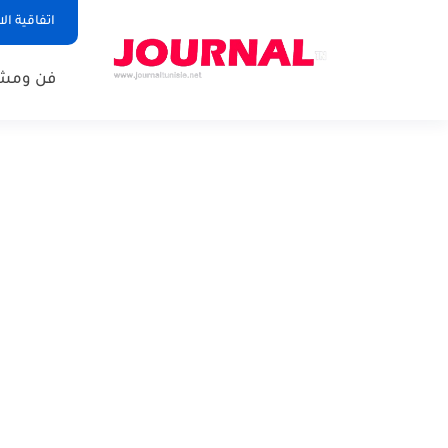
اتفاقية ال
فن ومشا