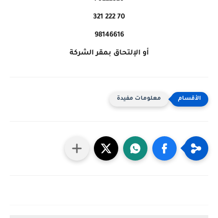
70 222 321
98146616
أو الإلتحاق بمقر الشركة
معلومات مفيدة