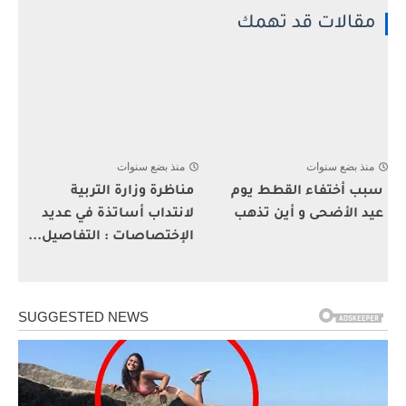
مقالات قد تهمك
منذ بضع سنوات
منذ بضع سنوات
سبب أختفاء القطط يوم
مناظرة وزارة التربية
عيد الأضحى و أين تذهب
لانتداب أساتذة في عديد
الإختصاصات : التفاصيل...