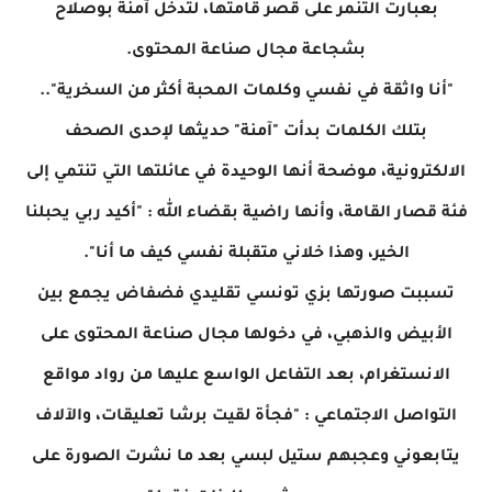
بعبارت التنمر على قصر قامتها، لتدخل آمنة بوصلاح
بشجاعة مجال صناعة المحتوى.
"أنا واثقة في نفسي وكلمات المحبة أكثر من السخرية"..
بتلك الكلمات بدأت "آمنة" حديثها لإحدى الصحف
الالكترونية، موضحة أنها الوحيدة في عائلتها التي تنتمي إلى
فئة قصار القامة، وأنها راضية بقضاء الله : "أكيد ربي يحبلنا
الخير، وهذا خلاني متقبلة نفسي كيف ما أنا".
تسببت صورتها بزي تونسي تقليدي فضفاض يجمع بين
الأبيض والذهبي، في دخولها مجال صناعة المحتوى على
الانستغرام، بعد التفاعل الواسع عليها من رواد مواقع
التواصل الاجتماعي : "فجأة لقيت برشا تعليقات، والآلاف
يتابعوني وعجبهم ستيل لبسي بعد ما نشرت الصورة على