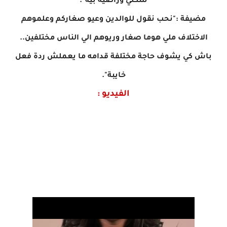
شكلي وراضية بيه".
مضيفة :"نحب نقول للوالدين وعيو صغاركم وعلموهم
الاختلاف ملي هوما صغار وريوهم الي الناس مختلفين..
باش كي يشوف حاجة مختلفة قدامه ما يعملش ردة فعل
خايبة".
الفيديو :