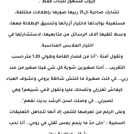
جروب مشهور للبنات فقط".
تشارك صاحبة ال21 ربيعا صورها بإطلالات مختلفة،
مستعينة بوالدتها لاختيار أزيائها وتنسيق الإطلالة معها،
وسط تلقيها آلاف الرسائل من متابعيها، لاستشارتها في
اختيار الملابس المناسبة.
وتقول آمنة :"أنا من قصار القامة وطولي 1.20 متر حسب
التقريب .. أحنا صغيرين شوية كل شي فينا صغير من عند
ربي.. كي كنت صغيرة ما كنتش شالقة بروحي ونشوف العباد
كيفاش تغزرلي وتضحك عليا ونقول لأمي شبيهم؟ وهي
تصبرني.. كي وصلت لسن الرشد بديت نفهم".
وعلى الرغم من تعرضها للتنمر، إلا أنها تتجاهل التعليقات
السلبية : "حتى حدّ ما ينجم يمس ثقتي في روحي.. أنا نحب