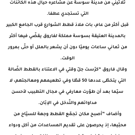
ثلاثيني من مدينة سوسة عن مشاعره حيال هذه الكائنات
التي تستجدي عطفا.
قبل أكثر من عام، بات ملاذ قطط الشوارع قرب الجامع الكبير
بالمدينة العتيقة بسوسة مملكة لفاروق يقضّي فيها أكثر
من ثماني ساعات يوميّا دون أن يشعر بالملل أو حتّى بمرور
الوقت.
وقال فاروق “كرّست جلّ وقتي في الاعتناء بالقطط الضّالة
التي يتخطّى عددها 50 قطّا وفي تطعيمهم ومعالجتهم، لا
سيّما بعد أن طوّرت معارفي في مجال التطبيب لأحسن
مداواتهم والتّدخل في الإبّان.
وأضاف ”أصبح مكان تجمّع القطط وجهة للسيّاح من
محبّيها، إذ يحرصون على تقديم المساعدات من أكل ودواء