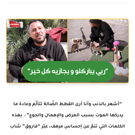
“أشعر بالذنب وأنا أرى القطط الضّالة تتألّم وعادة ما
يدركها الموت بسبب المرض والإهمال والجوع”.. بهذه
الكلمات التي تنمّ عن إحساس مرهف، عبّر “فاروق” شاب