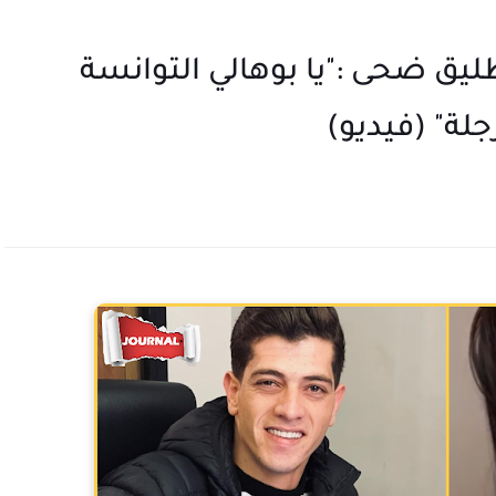
ق ضحى :"يا بوهالي التوانسة
لة" (فيديو)