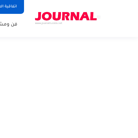
اتفاقية ال
فن ومشا