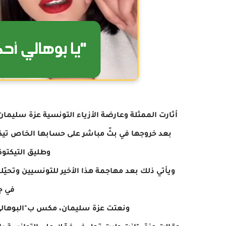
أثارت الممثلة وعارضة الأزياء التونسية عزة سليما
بعد خروجها في بثّ مباشر على حسابها الخاص تيك
وطليق التيكتوك
ويأتي ذلك بعد مهاجمة هذا الأخير للتونسيين وتحيّل
في ج
ونعتت عزة سليمان، مكس ب"البوهالي