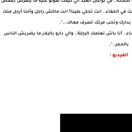
ا شلاكة.. في تونس العبد الي كيفك نقولو عليه ما يتهزش بمقص
بلت في الخفاء.. انت تحكي علينا؟ انت ماكش راجل وأحنا أرجل منك
 بدارك وتحب مرتك تصرف معاك ..".
. أنا باش نعلمك الرجلة.. والي دارو بالبلار ما يضربش الناس
بالحجر..".
الفيديو :