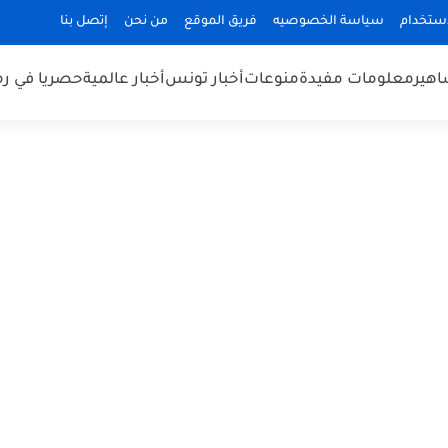
استخدام
سياسة الخصوصيه
فريق الموقع
من نحن
إتصل بنا
هير
معلومات مفيدة
منوعات
أخبار تونس
أخبار عالمية
حصريا في ر