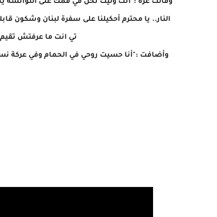
وقالت عزة :"انت وليت تحل في فمّك على التوانسة ي
النار.. يا محترم أحكيلنا على سفرة لبنان وشكون قا
تي انت ما عرفتش تقيم
وأضافت :"أنا حسيت روحي في الحمام وفي عركة نساء.