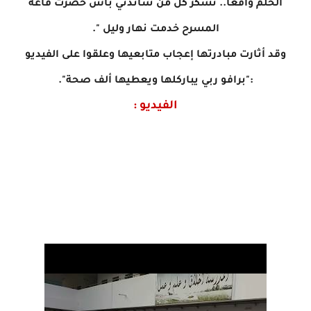
الحلم واقعا.. نشكر كل من ساندني باش حضرت قاعة
المسرح خدمت نهار وليل ".
وقد أثارت مبادرتها إعجاب متابعيها وعلقوا على الفيديو
:"برافو ربي يباركلها ويعطيها ألف صحة".
الفيديو :