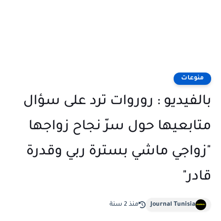
منوعات
بالفيديو : روروات ترد على سؤال
متابعيها حول سرّ نجاح زواجها
"زواجي ماشي بسترة ربي وقدرة
قادر"
Journal Tunisia
منذ 2 سنة