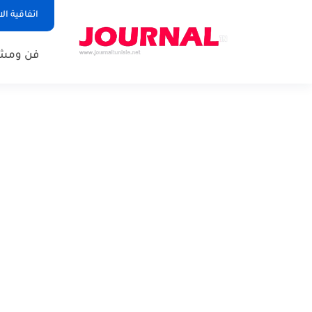
اتفاقية ال
فن ومشا