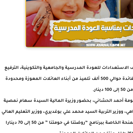
الاستعدادات للعودة المدرسية والجامعية والتكوينية، الترفيع
في المساعدة المالية الخاصة بالعودة المدرسية لفائدة حوالي 500 ألف تلميذ من أبناء العائلات المعوزة ومحدودة
10 دينار.
كومة أحمد الحشاني، بحضور وزيرة المالية السيدة سهام نمصية
هي، ووزير التربية السيد محمد علي بوغديري، ووزير التعليم العالي
والبحث العلمي السيد منصف بوكثير، الترفيع في المنحة الخاصة ببرنامج “روضتنا في حومتنا ” من 50 إلى 70 دينارا