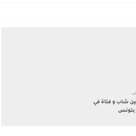
ات
ن شاب و فتاة في
 بتونس