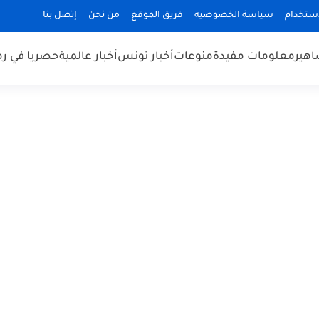
استخدام
سياسة الخصوصيه
فريق الموقع
من نحن
إتصل بنا
هير
معلومات مفيدة
منوعات
أخبار تونس
أخبار عالمية
حصريا في ر