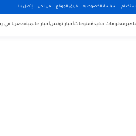
استخدام
سياسة الخصوصيه
فريق الموقع
من نحن
إتصل بنا
هير
معلومات مفيدة
منوعات
أخبار تونس
أخبار عالمية
حصريا في ر