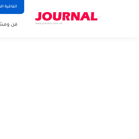
اتفاقية ال
فن ومشا