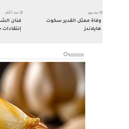
منذ يوم
منذ 1 أيام
وفاة ممثل القدير سكوت
فنان الشا
هايلاندز
إنتقادات ح