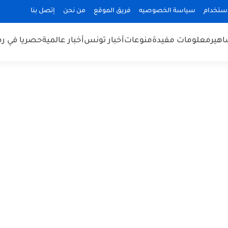
استخدام
سياسة الخصوصيه
فريق الموقع
من نحن
إتصل بنا
هير
معلومات مفيدة
منوعات
أخبار تونس
أخبار عالمية
حصريا في ر