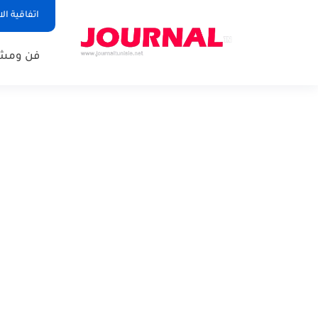
اتفاقية ال
فن ومشا