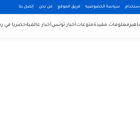
استخدام
سياسة الخصوصيه
فريق الموقع
من نحن
إتصل بنا
هير
معلومات مفيدة
منوعات
أخبار تونس
أخبار عالمية
حصريا في ر