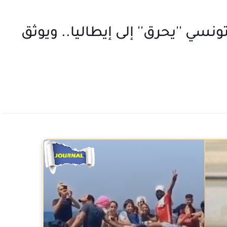
نسي ''يحرق'' إلى إيطاليا.. ويوثق