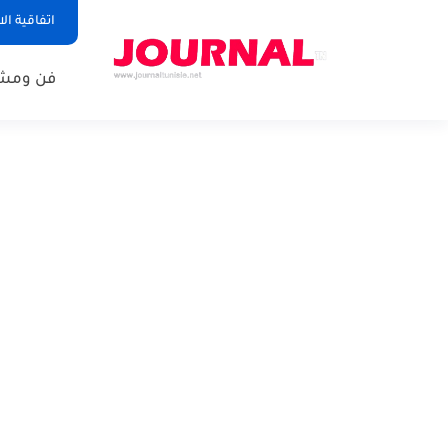
اتفاقية ال
فن ومشا