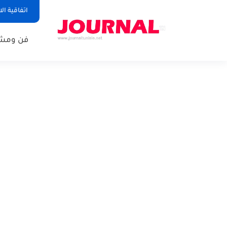
اتفاقية ال
فن ومشا