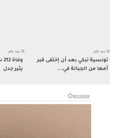
منذ عام
منذ عام
تونسية تبكي بعد أن إختفى قبر
وف
أمها من الجبانة في...
يثير جدل