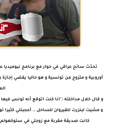
تحدّث سائح عراقي في حوار مع برنامج نيوميديا عن
أوروبية و متزوج من تونسية و هو حاليا يقضي إجازة
الم
و قال خلال مداخلته :"انا كنت اتوقع أنه تونس في
و مشيت لبنزرت للقيروان للساحل .. أعجبتني كثيرا ت
كانت صديقة مقربة مع زوجتي في ستوكهولم و ا