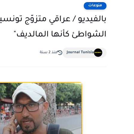
منوعات
بالفيديو / عراقي متزوّج تونسي
الشواطئ كأنها المالديف"
Journal Tunisia
منذ 2 سنة