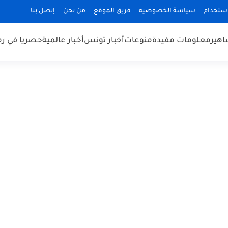
استخدام
سياسة الخصوصيه
فريق الموقع
من نحن
إتصل بنا
هير
معلومات مفيدة
منوعات
أخبار تونس
أخبار عالمية
حصريا في ر