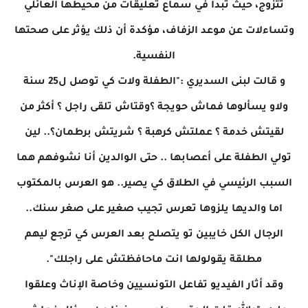
تتزوج، حيث تبدأ في سماع تعليقات من محيطها العائلي
وتساءلات عن موعد الزفاف، مؤكدة أن ذلك يؤثر على صحتها
النفسية.
و قالت لبنى السديري :"الطفلة ولات كي توصل ل25 سنة
ولاو يسألوها فماش حويجة ؟وقتاش تلقى راجل ؟ أكثر من
لقيتش خدمة ؟ عملتش كرهبة ؟ شريتش برطمان؟.. لين
تولي الطفلة على أعصابها .. حتى الوالدين أنا نشوفهم هما
السبب الرئيسي في الطلاق كي يصير.. هو العرس بالمكتوب
اما والديها يلزوها تعرس تجيب صغير على صغر سنك..
الرجال الكل خايبين تو يتصلح بعد العرس كي ترجع ليهم
مطلقة يقولولها انت ماحافظتش على راجلك".
وقد أثار الفيديو تفاعل التونسيين وخاصة الإناث وعلقوا