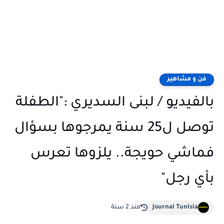
فن و مشاهير
بالفيديو / لبنى السديري :"الطفلة
توصل ل25 سنة يمرجوها بسؤال
فماشي حويجة.. يلزوها تعرس
بأي رجل"
Journal Tunisia
منذ 2 سنة