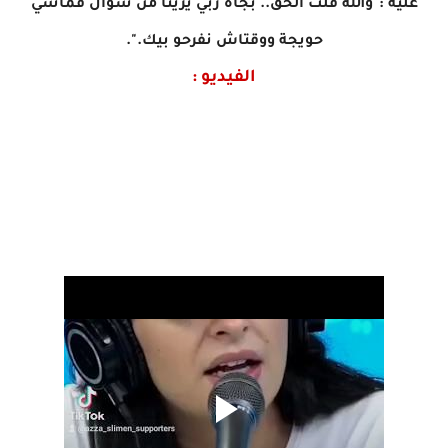
عليه :"والله قلت الحق.. بجاه ربي يزينا من سؤال فماشي
حويجة ووقتاش نفرحو بيك.".
الفيديو :