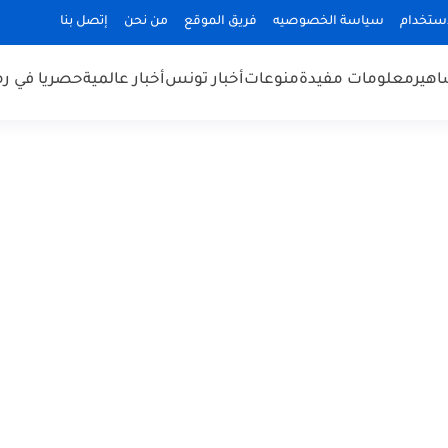
استخدام
سياسة الخصوصيه
فريق الموقع
من نحن
إتصل بنا
هير
معلومات مفيدة
منوعات
أخبار تونس
أخبار عالمية
حصريا في ر