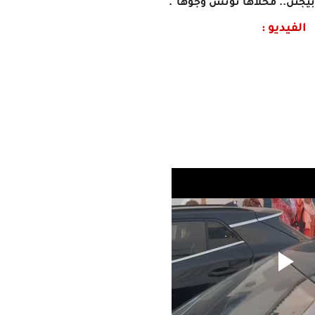
يجنن.. محلاها تونس وجوها".
الفيديو :