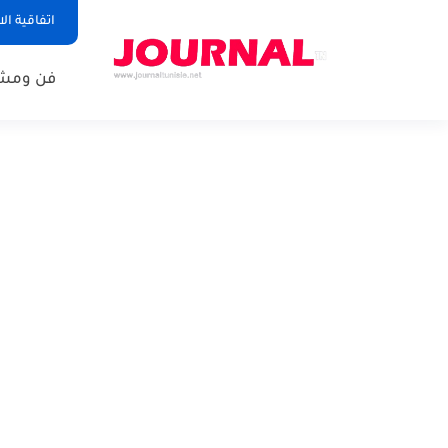
اتفاقية ال
فن ومشا