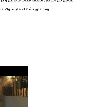
عناش حل آخر كان الخدمة هذه.. فرحانين و كل
وقد علق نشطاء فايسبوك على ا