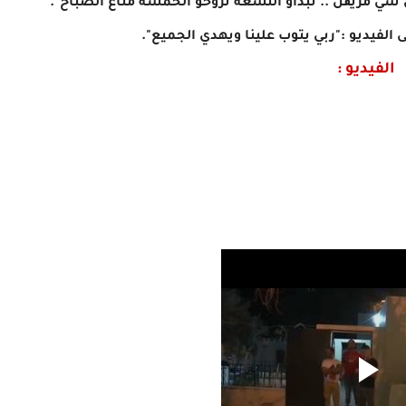
 شي مريڨل .. نبداو التسعة نروحو الخمسة متاع الصباح".
لفيديو :"ربي يتوب علينا ويهدي الجميع".
الفيديو :