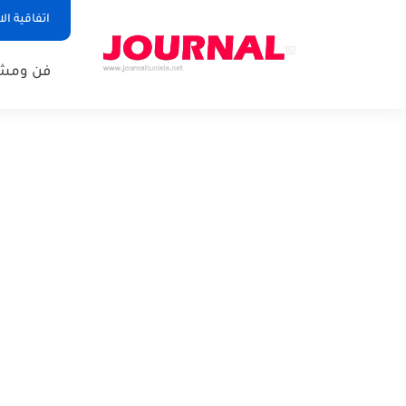
اتفاقية ال
فن ومشا