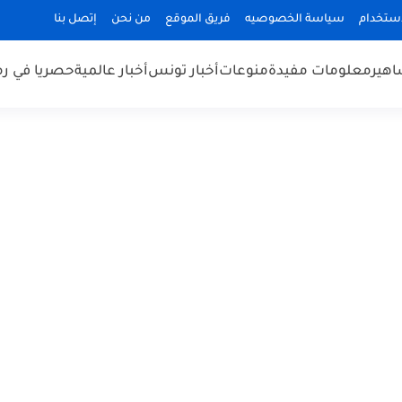
استخدام
سياسة الخصوصيه
فريق الموقع
من نحن
إتصل بنا
هير
معلومات مفيدة
منوعات
أخبار تونس
أخبار عالمية
حصريا في ر