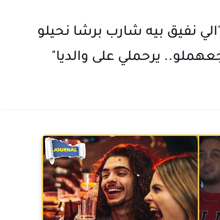
"الي نفيق بيه شارب برشا نحيلو
هملو.. يرحملي على والديا"