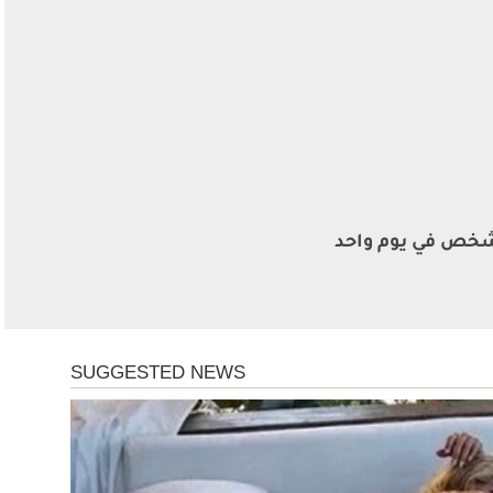
اة 212 شخص في يوم واحد