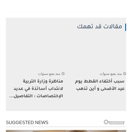
مقالات قد تهمك
منذ بضع سنوات
منذ بضع سنوات
سبب أختفاء القطط يوم
مناظرة وزارة التربية
عيد الأضحى و أين تذهب
لانتداب أساتذة في عديد
الإختصاصات : التفاصيل...