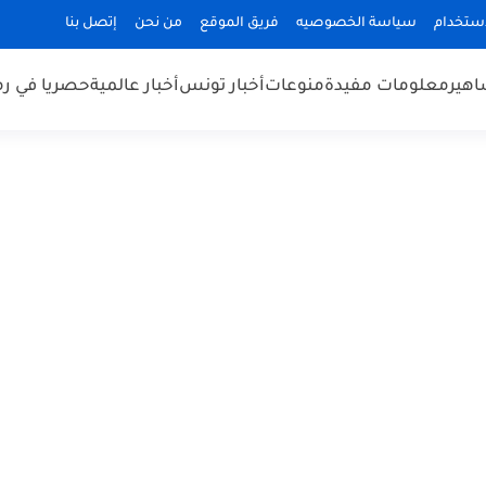
استخدام
سياسة الخصوصيه
فريق الموقع
من نحن
إتصل بنا
هير
معلومات مفيدة
منوعات
أخبار تونس
أخبار عالمية
حصريا في ر