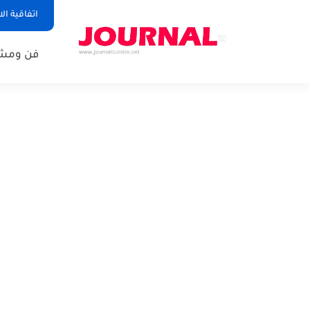
اتفاقية ال
فن ومشا