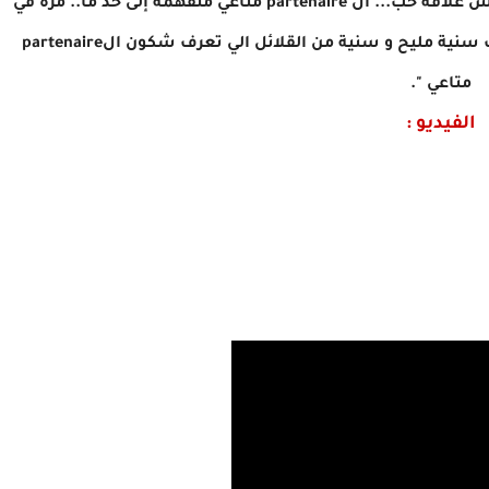
و أضاف معلّقا :"طبعا ما فما منها حتى شي ومفماش علاقة حب... ال partenaire متاعي متفهمة إلى حد ما.. مرة في
جمعة ماهياش متفهمة وانا نتفهمها.. و هي تعرف سنية مليح و سنية من القلائل الي تعرف شكون الpartenaire
متاعي ".
الفيديو :