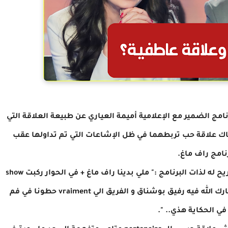
امج الضمير مع الإعلامية أميمة العياري عن طبيعة العلاقة التي
ناك علاقة حب تربطهما في ظل الإشاعات التي تم تداولها عقب
نامج راف ماغ.
و في رد له على الشائعات، قال مراد الزغيدي في تصريح له لذات البرنامج :" ملي بدينا راف ماغ + في الحوار ركبت show
بيني انا و سنية اليونسي و ضربت برشا الحكاية.. بارك الله فيه رفيق بوشناق و الفريق الي vraiment حطونا في فم
في الحكاية هذي.. ".