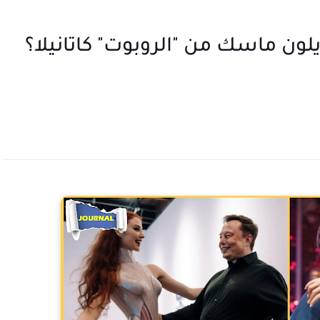
لون ماسك من "الروبوت" كاتانيلا؟