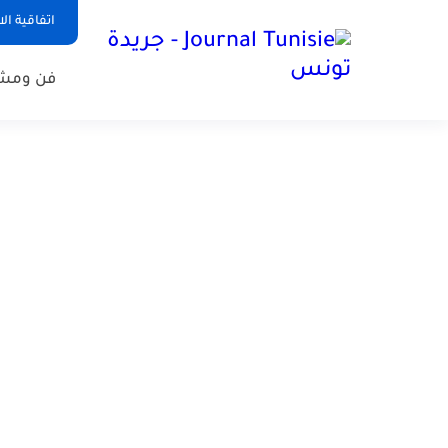
اتفاقية ال
فن ومشا