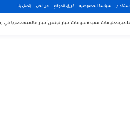
استخدام
سياسة الخصوصيه
فريق الموقع
من نحن
إتصل بنا
هير
معلومات مفيدة
منوعات
أخبار تونس
أخبار عالمية
حصريا في ر