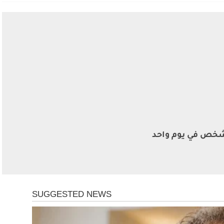
اة 212 شخص في يوم واحد