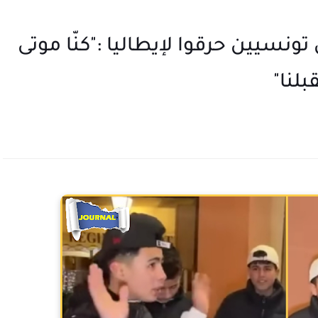
تونسيين حرقوا لإيطاليا :"كنّا موتى
لنا"