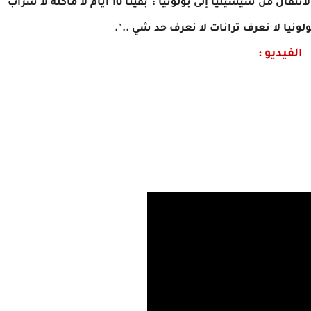
و أضاف متحدّثا عن تجربتهم في الحرقة و كيف كان الانتقال من سيسيليا إلى بولونيا :"بقينا 10 ايام لا ماكلة لا شراب
نيا لا نعرف ترانات لا نعرف حد شي ..".
الفيديو :