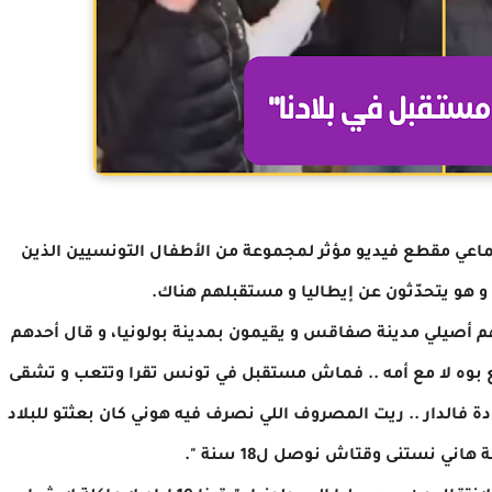
اعي مقطع فيديو مؤثر لمجموعة من الأطفال التونسيين الذين
 هو يتحدّثون عن إيطاليا و مستقبلهم هناك.
ال تتراوح أعمارهم بين 14 و16 سنة و هم أصيلي مدينة صفاقس و يقيمون بمدينة بولونيا، و قال أحدهم
ي شقف لا مع بوه لا مع أمه .. فماش مستقبل في تونس تقرا وتتعب و تشقى
دة فالدار .. ريت المصروف اللي نصرف فيه هوني كان بعثتو للبلاد
 هاني نستنى وقتاش نوصل ل18 سنة ".