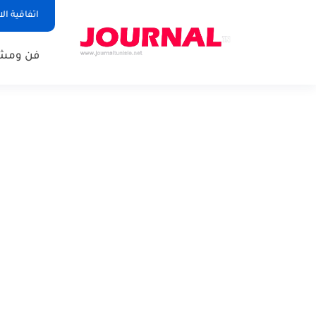
اتفاقية ال
فن ومشا