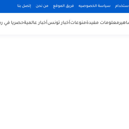
استخدام
سياسة الخصوصيه
فريق الموقع
من نحن
إتصل بنا
هير
معلومات مفيدة
منوعات
أخبار تونس
أخبار عالمية
حصريا في ر