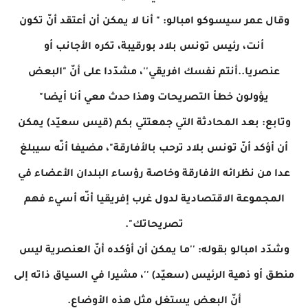
وقال عمر سيسوكو امبالو: " أنا لا يمكن أن أعتقد أنّ تكون
أنت، رئيس تونس بلاد بورقيبة، تكره الأجانب أو
عنصريا..أنتم نفسك افريقي''، مشدّدا على أنّ "البعض
يؤولون خطأ التصريحات وهذا حدث معي أنا أيضا"
وتابع: بعد المحادثة التي جمعتتي بكم (قيس سعيّد) يمكن
أن أؤكد أنّ تونس بلاد ترحب بالأفارقة"، مضيفا أنّه سيبلغ
عدا من نظرائه الأفارقة وخاصة رؤساء البلدان الأعضاء في
المجموعة الاقتصادية لدول غرب إفريقيا أنّه أسيء فهم
تصريحاتك".
وشدّد امبالو بقوله: ''ما يمكن أن أؤكده أنّ العنصرية ليس
منطق أو ذهية الرئيس (سعيّد) ''، مشيرا في السياق ذاته إلى
أنّ البعض يستغل مثل هذه الأوضاع.