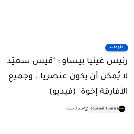
منوعات
رئيس غينيا بيساو : "قيس سعيّد
لا يُمكن أن يكون عنصريا.. وجميع
الأفارقة إخوة" (فيديو)
Journal Tunisia
منذ 3 سنة