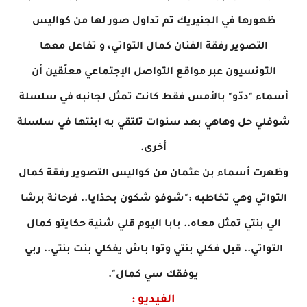
ظهورها في الجنيريك تم تداول صور لها من كواليس
التصوير رفقة الفنان كمال التواتي، و تفاعل معها
التونسيون عبر مواقع التواصل الإجتماعي معلّقين أن
أسماء "ددّو" بالأمس فقط كانت تمثل لجانبه في سلسلة
شوفلي حل وهاهي بعد سنوات تلتقي به ابنتها في سلسلة
أخرى.
وظهرت أسماء بن عثمان من كواليس التصوير رفقة كمال
التواتي وهي تخاطبه :"شوفو شكون بحذايا.. فرحانة برشا
الي بنتي تمثل معاه.. بابا اليوم قلي شنية حكايتو كمال
التواتي.. قبل فكلي بنتي وتوا باش يفكلي بنت بنتي.. ربي
يوفقك سي كمال".
الفيديو :