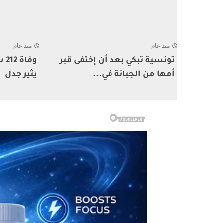
منذ عام
منذ عام
تونسية تبكي بعد أن إختفى قبر
وف
أمها من الجبانة في...
يثير جدل