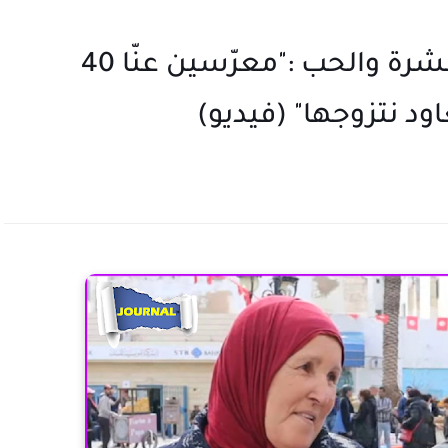
تونسيان يقدّمان درسا في العشرة والحب :"معرّسين عنّا 40
ود نتزوجها" (فيديو)