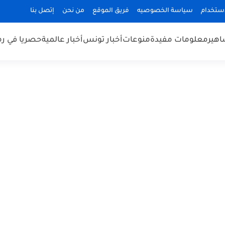
استخدام
سياسة الخصوصيه
فريق الموقع
من نحن
إتصل بنا
هير
معلومات مفيدة
منوعات
أخبار تونس
أخبار عالمية
حصريا في ر