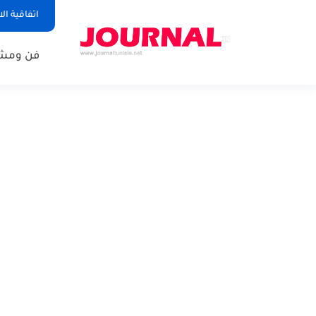
اتفاقية ال
فن ومشا