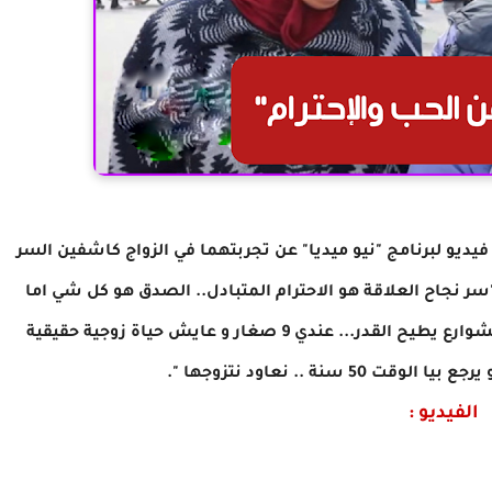
ديو لبرنامج "نيو ميديا" عن تجربتهما في الزواج كاشفين السر
لاقتهما التي دامت لأكثر من 40 سنة :"سر نجاح العلاقة هو الاحترام المتبادل.. الصدق هو كل شي اما
الزواج توة مش كيف وقتنا مافماش مشيان في الشوارع يطيح القدر... عندي 9 صغار و عايش حياة زوجية حقيقية
5 سنة .. نعاود نتزوجها ".
الفيديو :