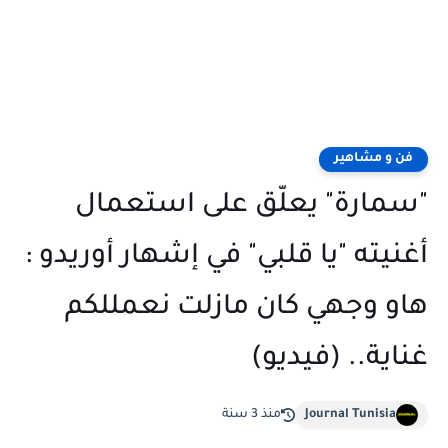
فن و مشاهير
"سمارة" يعلّق على استعمال
أغنيته "يا قلبي" في إشهار أوريدو :
هاو وجهي كان مازلت نعمللكم
غناية.. (فيديو)
Journal Tunisia
منذ 3 سنة