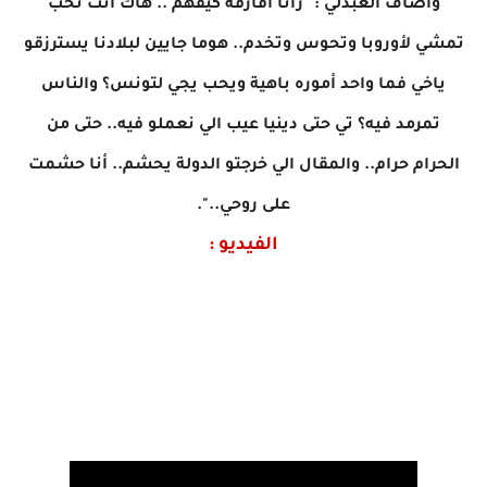
وأضاف العبدلي :" رانا أفارقة كيفهم .. هاك انت تحب
تمشي لأوروبا وتحوس وتخدم.. هوما جايين لبلادنا يسترزقو
ياخي فما واحد أموره باهية ويحب يجي لتونس؟ والناس
تمرمد فيه؟ تي حتى دينيا عيب الي نعملو فيه.. حتى من
الحرام حرام.. والمقال الي خرجتو الدولة يحشم.. أنا حشمت
على روحي..".
الفيديو :