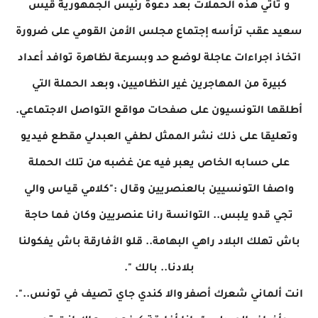
و تأتي هذه الحملات بعد دعوة رئيس الجمهورية قيس
سعيد عقب ترأسه إجتماع مجلس الأمن القومي على ضرورة
اتخاذ اجراءات عاجلة لوضع حد وبسرعة لظاهرة توافد أعداد
كبيرة من المهاجرين غير النظاميين، وبعد الحملة التي
أطلقها التونسيون على صفحات مواقع التواصل الاجتماعي.
وتعليقا على ذلك نشر الممثل لطفي العبدلي مقطع فيديو
على حسابه الخاص يعبر فيه عن غضبه من تلك الحملة
واصفا التونسيين بالعنصريين وقال :"كلامي قياس والي
تجي قدو يلبس.. التوانسة رانا عنصريين وكان فما حاجة
باش تهلك البلاد راهي البهامة.. قلو الأفارقة باش يفكولنا
بلادنا.. بالك ".
انت ألماني شعرك أصفر والا كندي جاي تصيف في تونس..".