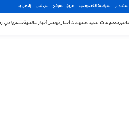
استخدام
سياسة الخصوصيه
فريق الموقع
من نحن
إتصل بنا
هير
معلومات مفيدة
منوعات
أخبار تونس
أخبار عالمية
حصريا في ر