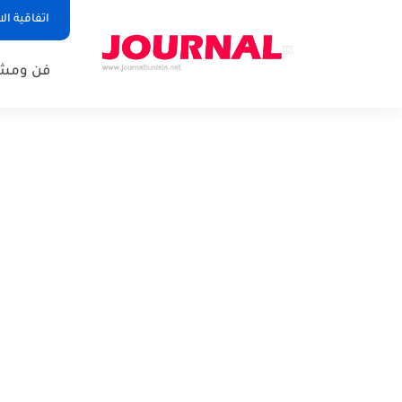
اتفاقية ال
فن ومشا