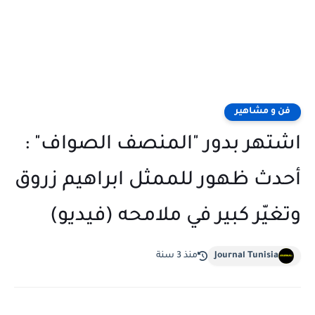
فن و مشاهير
اشتهر بدور "المنصف الصواف" :
أحدث ظهور للممثل ابراهيم زروق
وتغيّر كبير في ملامحه (فيديو)
Journal Tunisia
منذ 3 سنة