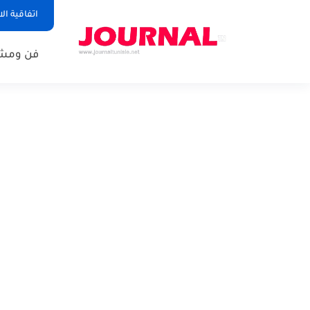
اتفاقية ال
فن ومشا