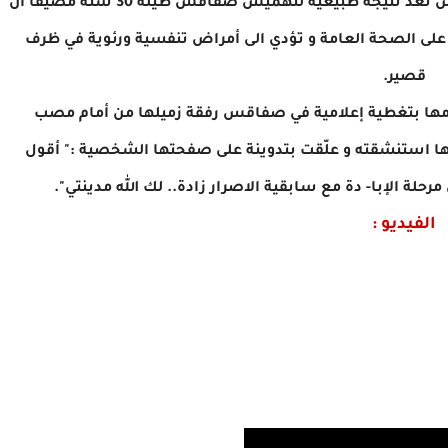
ولفت مواطن ثالث الى أن الأزمة التي تعرفها صفاقس تعد نتيجة طبيعية لتهميش صفاقس طيلة 30 سنة مضيفا أن
على الصحة العامة و تؤدي الى أمراض تنفسية ورئوية في ظرف
قصير.
امها بتغطية إعلامية في صفاقس رفقة زميلها من أمام مصب
ا استنشقته و علّقت بتدوينة على صفحتها الشخصية :" أقول
حلة الإبا- دة مع سابقية الاصرار زادة.. لك الله مدينتي".
الفيديو :