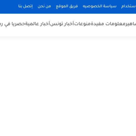
استخدام
سياسة الخصوصيه
فريق الموقع
من نحن
إتصل بنا
هير
معلومات مفيدة
منوعات
أخبار تونس
أخبار عالمية
حصريا في ر