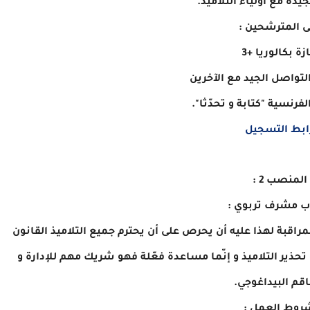
يدة مع أولياء التلاميذ.
ى المترشحين :
زة بكالوريا +3
التواصل الجيد مع الآخرين
لفرنسية "كتابة و تحدّثا".
ابط التسجيل
المنصب 2 :
اب مشرف تربوي :
راقبة لهذا عليه أن يحرص على أن يحترم جميع التلاميذ القانون
تحذير التلاميذ و إنّما مساعدة فعّلة فهو شريك مهم للإدارة و
قم البيداغوجي.
روط العمل :