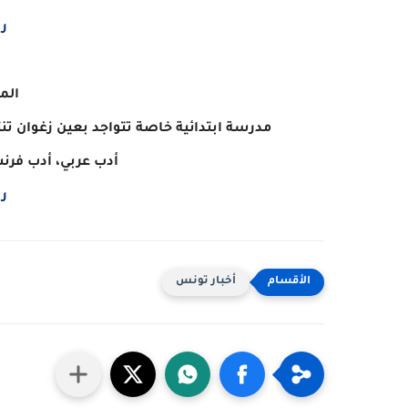
ر
المنصب
مدرسة ابتدائية خاصة تتواجد بعين زغوان تن
أدب عربي، أدب فرن
ر
أخبار تونس