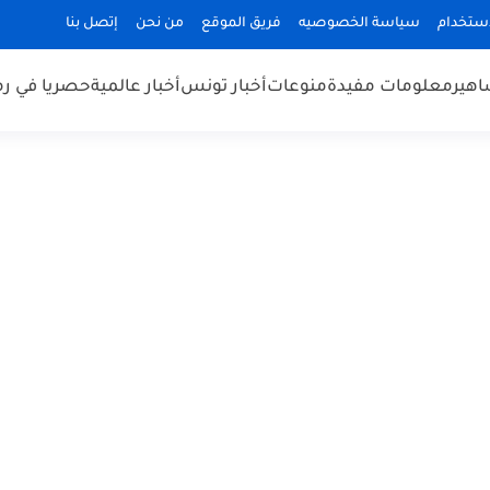
استخدام
سياسة الخصوصيه
فريق الموقع
من نحن
إتصل بنا
هير
معلومات مفيدة
منوعات
أخبار تونس
أخبار عالمية
حصريا في ر