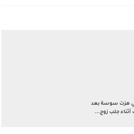
تي هزت سوسة بعد
ثناء جلب زوج...