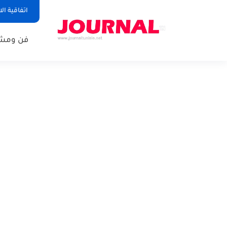
اتفاقية ال
فن ومشا