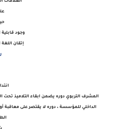
العلاقات الج
عل
حيا
وجود قابلية 
إتقان اللغة ا
ر
انتد
المشرف التربوي دوره يضمن ابقاء التلاميذ تحت الم
الداخلي للمؤسسة ، دوره لا يقتصر على معاقبة أو 
الطا
ش