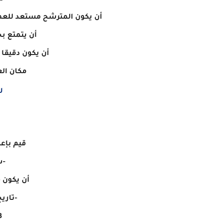
أن يكون المترشح مستعد للعمل
أن يتمتع ب
أن يكون دقيقا 
مكان ال
ر
قيم بإع
-ش
أن يكون 
-تاريخ
23نو